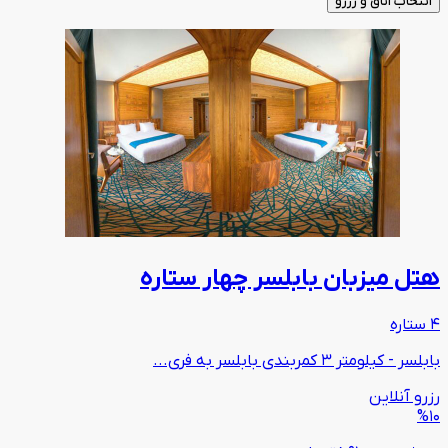
انتخاب اتاق و رزرو
هتل میزبان بابلسر چهار ستاره
4 ستاره
بابلسر - کیلومتر 3 کمربندی بابلسر به فری...
رزرو آنلاین
%10