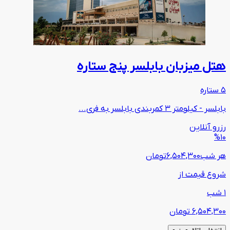
هتل میزبان بابلسر پنج ستاره
5 ستاره
بابلسر - کیلومتر 3 کمربندی بابلسر به فری...
رزرو آنلاین
%10
هر شب
6,504,300
تومان
شروع قیمت از
1 شب
6,504,300
تومان