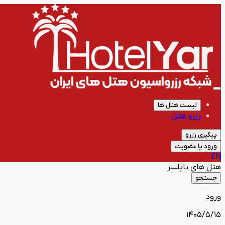
لیست هتل ها
رزرو هتل
پیگیری رزرو
ورود یا عضویت
EN
هتل های
بابلسر
جستجو
ورود
1405/5/15