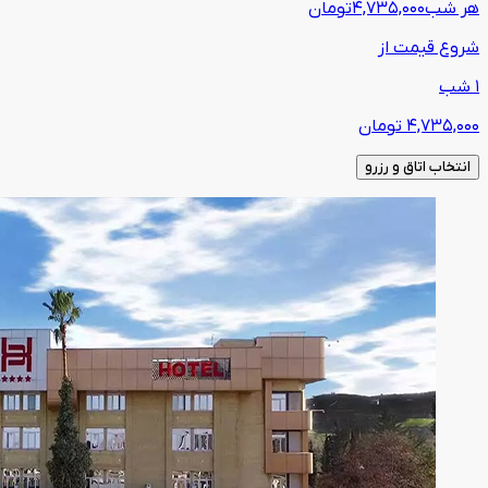
هر شب
4,735,000
تومان
شروع قیمت از
1 شب
4,735,000
تومان
انتخاب اتاق و رزرو