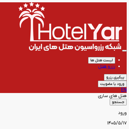
لیست هتل ها
رزرو هتل
پیگیری رزرو
ورود یا عضویت
EN
هتل های
ساری
جستجو
ورود
1405/5/17