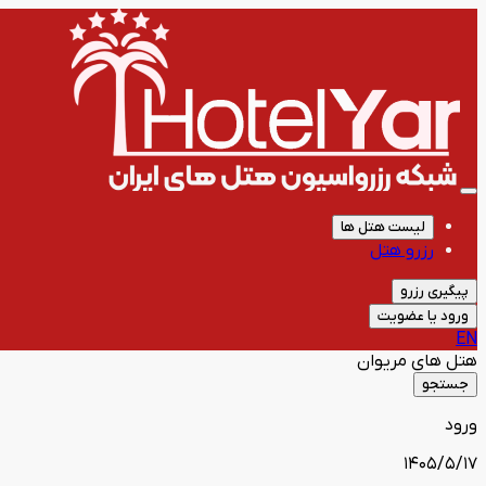
لیست هتل ها
رزرو هتل
پیگیری رزرو
ورود یا عضویت
EN
هتل های
مریوان
جستجو
ورود
1405/5/17