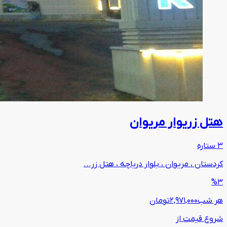
هتل زریوار مریوان
3 ستاره
کردستان ، مریوان ، بلوار دریاچه ، هتل زر...
%3
هر شب
2,971,000
تومان
شروع قیمت از