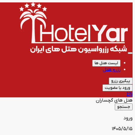
لیست هتل ها
رزرو هتل
پیگیری رزرو
ورود یا عضویت
EN
هتل های
گچساران
جستجو
ورود
1405/5/15