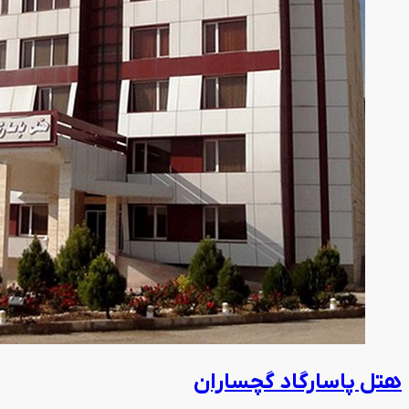
هتل پاسارگاد گچساران