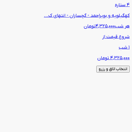
4 ستاره
کهگیلویه و بویراحمد - گچساران - انتهای ک...
هر شب
4,325,000
تومان
شروع قیمت از
1 شب
4,325,000
تومان
انتخاب اتاق و رزرو