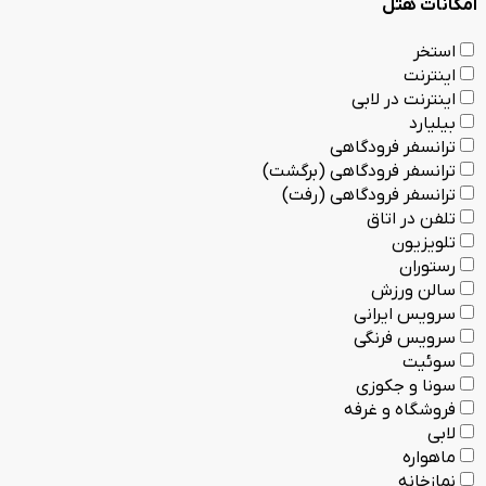
امکانات هتل
استخر
اینترنت
اینترنت در لابی
بیلیارد
ترانسفر فرودگاهی
ترانسفر فرودگاهی (برگشت)
ترانسفر فرودگاهی (رفت)
تلفن در اتاق
تلویزیون
رستوران
سالن ورزش
سرویس ایرانی
سرویس فرنگی
سوئیت
سونا و جکوزی
فروشگاه و غرفه
لابی
ماهواره
نمازخانه