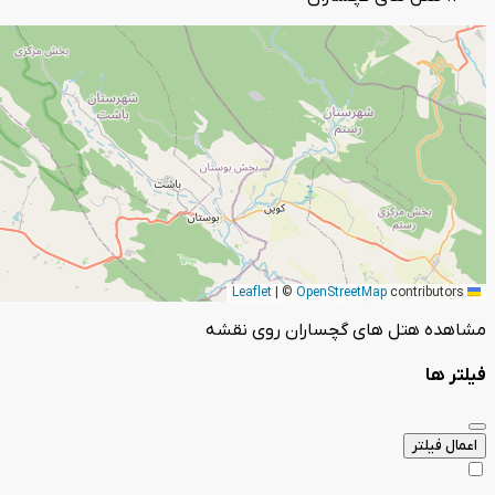
|
©
OpenStreetMap
contributors
Leaflet
مشاهده هتل های گچساران روی نقشه
فیلتر ها
اعمال فیلتر