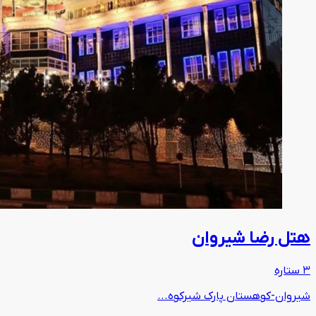
هتل رضا شیروان
3 ستاره
شیروان-کوهستان پارک شیرکوه...