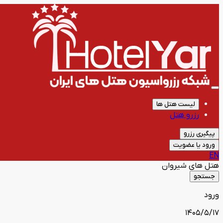
لیست هتل ها
رزرو هتل
پیگیری رزرو
ورود یا عضویت
EN
هتل های
شیروان
جستجو
ورود
1405/5/17