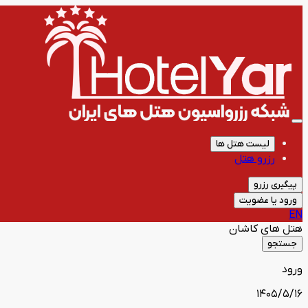
لیست هتل ها
رزرو هتل
پیگیری رزرو
ورود یا عضویت
EN
هتل های
کاشان
جستجو
ورود
1405/5/16