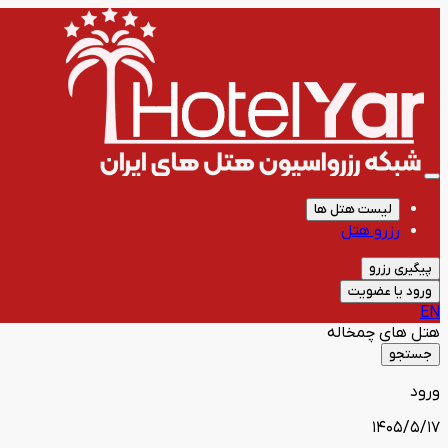
لیست هتل ها
رزرو هتل
پیگیری رزرو
ورود یا عضویت
EN
هتل های
چمخاله
جستجو
ورود
1405/5/17