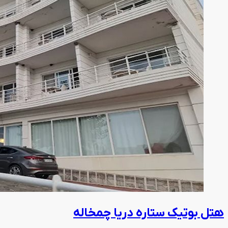
هتل بوتیک ستاره دریا چمخاله