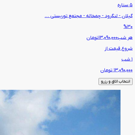
5 ستاره
گیلان - لنگرود - چمخاله - مجتمع توریستی ...
%30
هر شب
13,090,000
تومان
شروع قیمت از
1 شب
13,090,000
تومان
انتخاب اتاق و رزرو