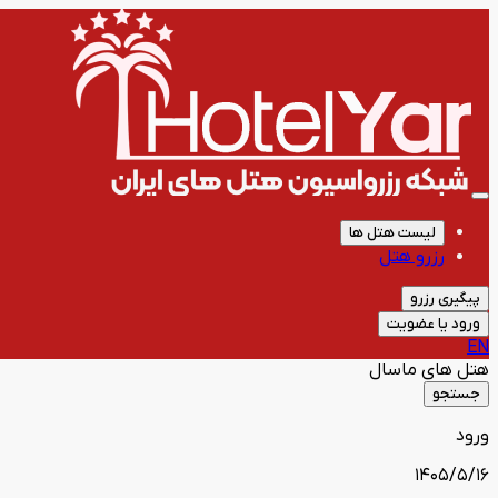
لیست هتل ها
رزرو هتل
پیگیری رزرو
ورود یا عضویت
EN
هتل های
ماسال
جستجو
ورود
1405/5/16