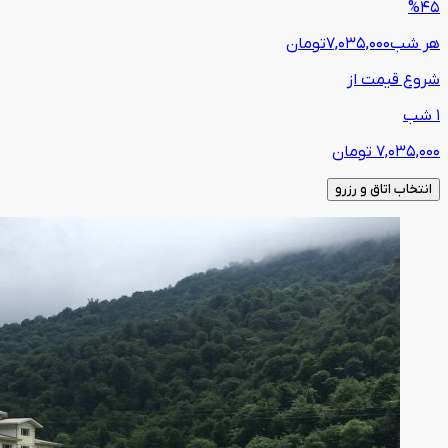
%45
هر شب
7,035,000
تومان
شروع قیمت از
1 شب
7,035,000
تومان
انتخاب اتاق و رزرو