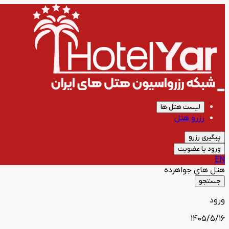
لیست هتل ها
رزرو هتل
پیگیری رزرو
ورود یا عضویت
EN
هتل های
جواهرده
جستجو
ورود
1405/5/16