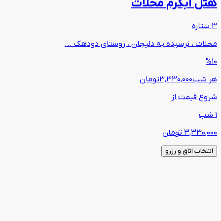
هتل آبگرم محلات
3 ستاره
محلات ، نرسیده به دلیجان ، روستای دودهک ...
%10
هر شب
3,330,000
تومان
شروع قیمت از
1 شب
3,330,000
تومان
انتخاب اتاق و رزرو