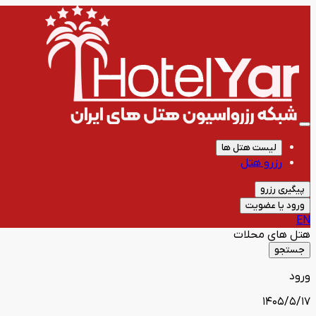
لیست هتل ها
رزرو هتل
پیگیری رزرو
ورود یا عضویت
EN
هتل های
محلات
جستجو
ورود
1405/5/17