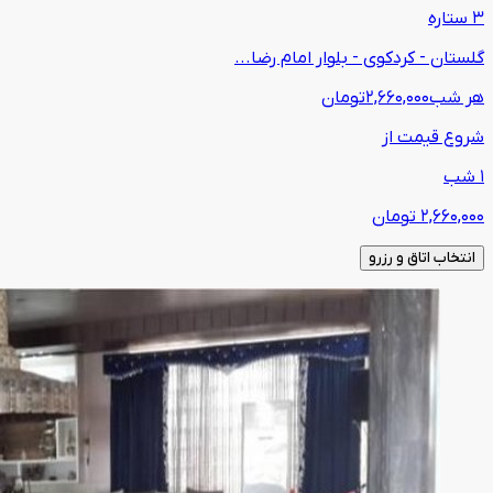
3 ستاره
گلستان - کردکوی - بلوار امام رضا...
هر شب
2,660,000
تومان
شروع قیمت از
1 شب
2,660,000
تومان
انتخاب اتاق و رزرو