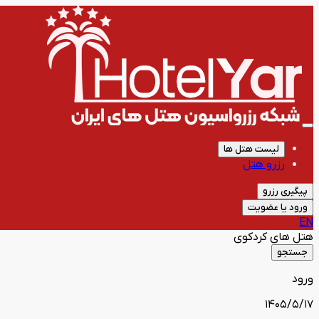
لیست هتل ها
رزرو هتل
پیگیری رزرو
ورود یا عضویت
EN
هتل های
کردکوی
جستجو
ورود
1405/5/17