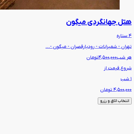
هتل جهانگردی میگون
4 ستاره
تهران - شمیرانات - رودبارقصران - میگون -...
هر شب
4,500,000
تومان
شروع قیمت از
1 شب
4,500,000
تومان
انتخاب اتاق و رزرو