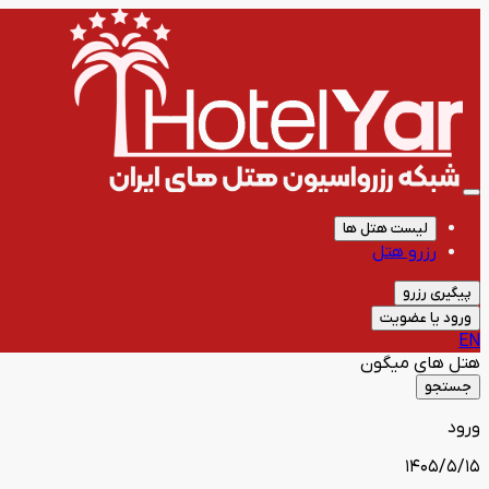
لیست هتل ها
رزرو هتل
پیگیری رزرو
ورود یا عضویت
EN
هتل های
میگون
جستجو
ورود
1405/5/15