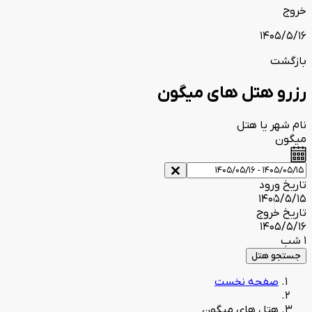
خروج
1405/5/16
بازگشت
رزرو هتل های میگون
نام شهر یا هتل
میگون
تاریخ ورود
1405/5/15
تاریخ خروج
1405/5/16
1 شب
جستجو هتل
صفحه نخست
هتل های میگون