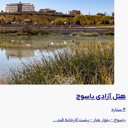
هتل آزادی یاسوج
4 ستاره
یاسوج - بلوار نماز - پشت کارخانه قند...