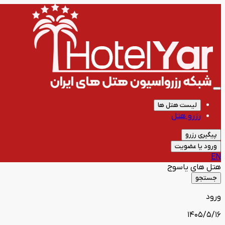
لیست هتل ها
رزرو هتل
پیگیری رزرو
ورود یا عضویت
EN
هتل های
یاسوج
جستجو
ورود
1405/5/16