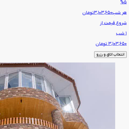
%5
هر شب
3,103,650
تومان
شروع قیمت از
1 شب
3,103,650
تومان
انتخاب اتاق و رزرو