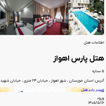
اطلاعات هتل
هتل پارس اهواز
5 ستاره
آدرس: استان خوزستان ، شهر اهواز ، خیابان 24 متری ، خیابان شهید عابدی ،
مسیر یاب هتل
ورود
1405/5/16