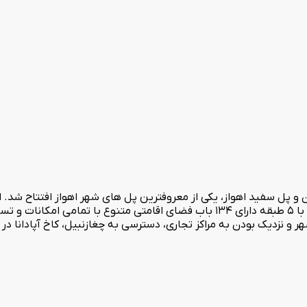
1347 در کنار رودخانه زیبای کارون و پل سفید اهواز، یکی از معروفترین پل های شهر اه
که آخرین بازسازی آن در سال 1393 صورت پذیرفته است. هتل پارس با 5 طبقه دارای 134 باب ف
ر و نزدیک بودن به مراکز تجاری، دسترسی به چغازنبیل، کاخ آپادانا د