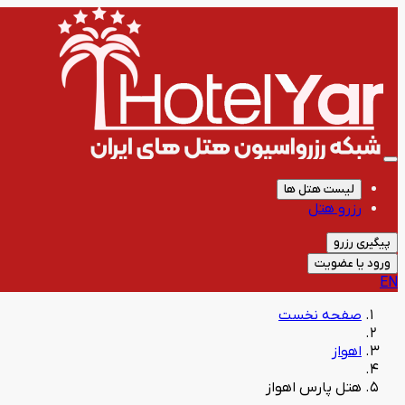
لیست هتل ها
رزرو هتل
پیگیری رزرو
ورود یا عضویت
EN
صفحه نخست
اهواز
هتل پارس اهواز