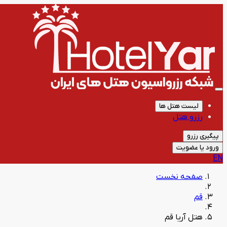
لیست هتل ها
رزرو هتل
پیگیری رزرو
ورود یا عضویت
EN
صفحه نخست
قم
هتل آریا قم