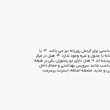
1- نزدیک ترین هتل در قم به حرم مطهر حضرت معصومه است. 2- نمای مقابل هتل فضای سبز و میدان آستانه حرم مطهر است که فضای مناسبی برای گردش روزرانه نیز می باشد. 3- با
توجه به اینکه هتل آریا در محدوده حرم مطهر قرار دارد، بنابراین از نظر رفت و آمد به حرم و هتل هیچگونه مانع طبیعی یا انسانی مثل رودخانه یا جدول و غیره وجود ندارد. 4- هتل در مرکز
مهمترین بازارهای قم (بازارهای سنتی، مدرن و عربی)قرار دارد. 5- اتاق ها بازسازی شده و برای پذیرایی در شأن زوار کریمه اهل بیت به روز گردیده اند 6- هتل دارای دو رستوران یکی در طبقه
تانداردهای روز یک هتل مناسب مانند سرویس بهداشتی و حمام داخل
خت خواب های بزرگ با تشک ها مدرن و جدید، ملحفه اضافه، اینترنت پرسرعت