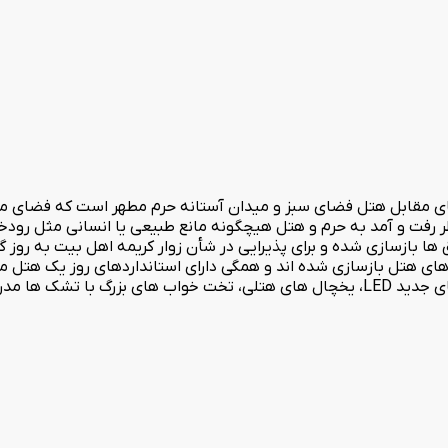
گری در زیر زمین هر کدام با ظرفیت 100 نفر است. 7- اتاق های هتل بازسازی شده اند و همگی دارای اس
اتاق ها ،کولرهای گازی مستقل، سیستم گرمایش شوفاژ ،تلویزیون های جدید LED، یخچال های هتلی، ت