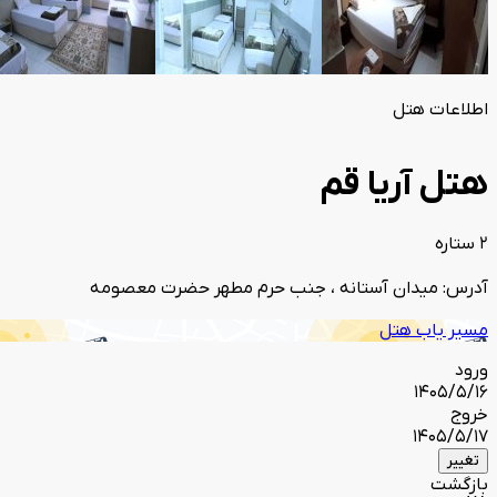
اطلاعات هتل
هتل آریا قم
2 ستاره
آدرس: میدان آستانه ، جنب حرم مطهر حضرت معصومه
مسیر یاب هتل
ورود
1405/5/16
خروج
1405/5/17
تغییر
بازگشت