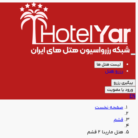
لیست هتل ها
رزرو هتل
پیگیری رزرو
ورود یا عضویت
EN
صفحه نخست
قشم
هتل مارینا 2 قشم