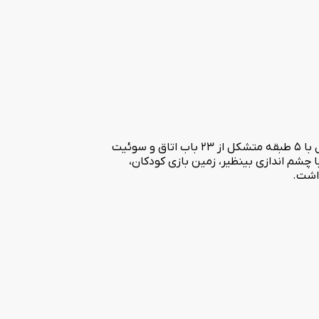
هتل چهارستاره پارلا فروردین ماه سال 1394 در همسایگی خزر در 20 کیلومتری آستارا در گردنه حیران با نمایی کوهستانی افتتاح شد. این هتل با 5 طبقه متشکل از 23 باب اتاق و سوئیت
ان، کافی شاپ 24 ساعته، چایخانه سنتی با ظرفیت 80 نفر، آسانسور شیشه با چشم اندازی بینظیر، زمین بازی کودکان،
داشت.