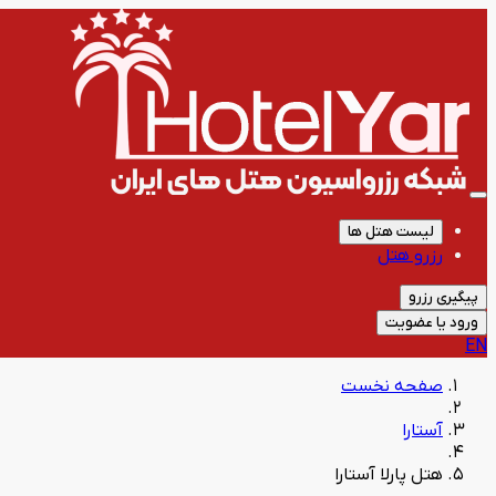
لیست هتل ها
رزرو هتل
پیگیری رزرو
ورود یا عضویت
EN
صفحه نخست
آستارا
هتل پارلا آستارا