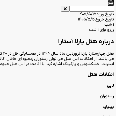
تاریخ ورود
1405/5/15
تاریخ خروج
1405/5/16
1 شب
رزرو برای 1 شب
درباره هتل پارلا آستارا
اینترنت، خشکشویی و پارکینگ اشاره کرد. با اقامت در این هتل میهما
امکانات هتل
لابی
رستوران
بیلیارد