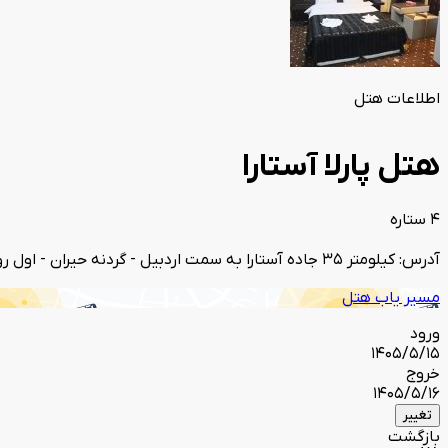
اطلاعات هتل
هتل پارلا آستارا
4 ستاره
آدرس: کیلومتر 35 جاده آستارا به سمت اردبیل - گردنه حیران - اول روستای حیران - نبش خیابان کوهپایه
مسیر یاب هتل
ورود
1405/5/15
خروج
1405/5/16
تغییر
بازگشت