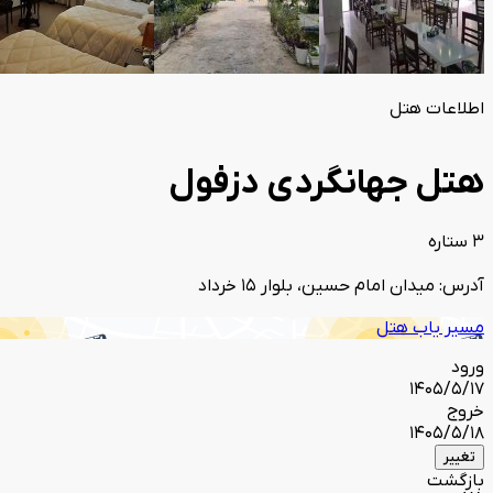
اطلاعات هتل
هتل جهانگردی دزفول
3 ستاره
آدرس: میدان امام حسین، بلوار 15 خرداد
مسیر یاب هتل
ورود
1405/5/17
خروج
1405/5/18
تغییر
بازگشت