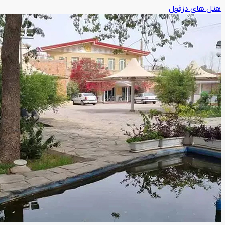
هتل های دزفول