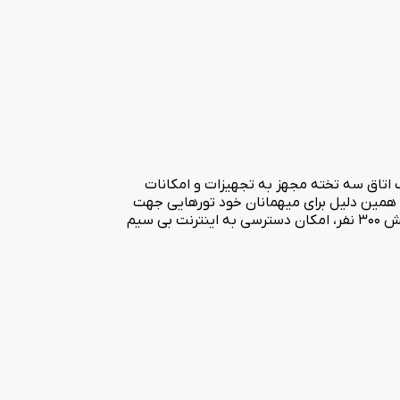
جهانگردی دزفول در بلوار 15 خرداد جنب امام حسین در سال 1370 بنا شده است. این هتل دارا ی 10 باب اتاق 2 تخته و 10 باب اتاق سه تخته مجهز به تجهیزات و امکانات
ه همین دلیل برای میهمانان خود تورهایی جهت
آشنایی آنان با اماکن و آثار دیدنی دزفول در نظر گرفته است. از دیگر امکانات این هتل می توان به رستوران با سرو غذاهای متنوع با گنجایش 300 نفر، امکان دسترسی به اینترنت بی سیم