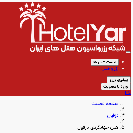
لیست هتل ها
رزرو هتل
پیگیری رزرو
ورود یا عضویت
EN
صفحه نخست
دزفول
هتل جهانگردی دزفول