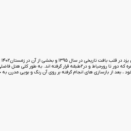
هتل
دوره ی قاجاریه که شامل2حیاط اندرونی و29اتاق با ظرفیت های1تا5نفره که دور تا رورحیاط 
 ، بعد از بازسازی های انجام گرفته بر روی آن رنگ و بویی مدرن به 