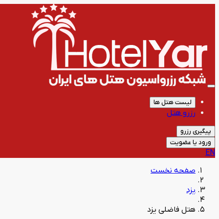
لیست هتل ها
رزرو هتل
پیگیری رزرو
ورود یا عضویت
EN
صفحه نخست
یزد
هتل فاضلی یزد