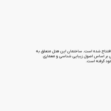
 سنتی فاضلی یزد هتل سنتی فاضلی یکی از نوسازترین هتل های یزد در قلب بافت تاریخی در سال 1395 و بخشی از آن در زمستان1402 افتتاح شده است. ساختمان این هتل متعلق به
و در2طبقه قرار گرفته اند. به طور کلی هتل فاضلی بر اساس اصول زیبایی شناسی و معماری
خود گرفته است.