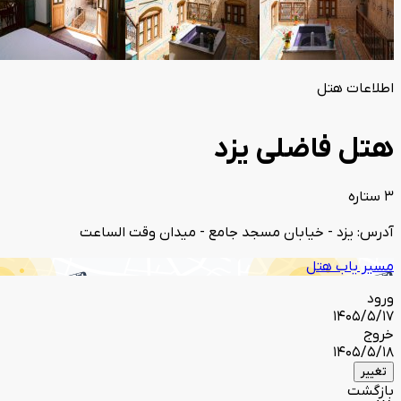
اطلاعات هتل
هتل فاضلی یزد
3 ستاره
آدرس: یزد - خیابان مسجد جامع - میدان وقت الساعت
مسیر یاب هتل
ورود
1405/5/17
خروج
1405/5/18
تغییر
بازگشت