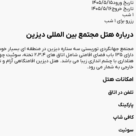
تاریخ ورود
1405/5/15
تاریخ خروج
1405/5/16
1 شب
رزرو برای 1 شب
درباره هتل مجتمع بین المللی دیزین
مجتمع جهانگردی توریستی سه ستاره دیزین در منطقه ای بسیار خوش 
هتلداری با چشم اندازی زیبا می باشد. هتل دیزین اقامتگاهی آرام و تم
خارجی به شمار می رود.
امکانات هتل
تلفن در اتاق
پارکینگ
کافی شاپ
سوئیت