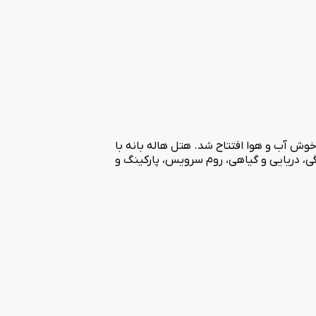
 در خرداد ماه سال 1395 در دامنه کوه آربابا در منطقه ای خوش آب و هوا افتتاح شد. هتل هاله بانه با
گی، دریایی و گیاهی، روم سرویس، پارکینگ و