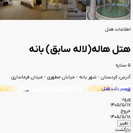
اطلاعات هتل
هتل هاله(لاله سابق) بانه
5 ستاره
آدرس: کردستان - شهر بانه - خیابان مطهری - میدان فرمانداری
مسیر یاب هتل
ورود
1405/5/17
خروج
1405/5/18
تغییر
بازگشت