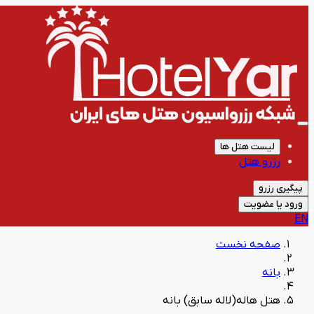
لیست هتل ها
رزرو هتل
پیگیری رزرو
ورود یا عضویت
EN
صفحه نخست
بانه
هتل هاله(لاله سابق) بانه