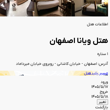
اطلاعات هتل
هتل ویانا اصفهان
1 ستاره
آدرس: اصفهان - خیابان کاشانی - روبروی خیابان میرداماد
مسیر یاب هتل
ورود
1405/5/17
خروج
1405/5/18
تغییر
بازگشت