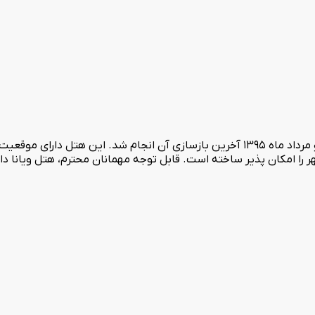
هتل یک ستاره ویانا در سال 1350 در سه طبقه به بهره برداری رسید و مرداد ماه 1395 آخرین بازس
ا امکان پذیر ساخته است. قابل توجه مهمانان محترم، هتل ویانا دا