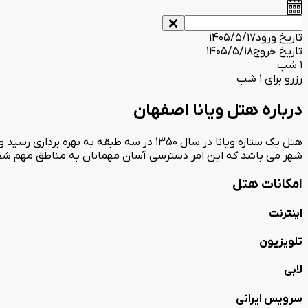
تاریخ ورود
1405/5/17
تاریخ خروج
1405/5/18
1 شب
رزرو برای 1 شب
درباره هتل ویانا اصفهان
شهر می باشد که این امر دسترسی آسان مهمانان به مناطق مهم شهر ر
امکانات هتل
اینترنت
تلویزیون
لابی
سرویس ایرانی