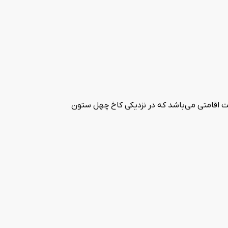
ر مهر ماه سال 1395 فعالیت خود را آغاز نمود. این هتل یک طبقه دارای 19 باب اتاق و سوئیت اقامتی می‌باشد که در نزدیکی کاخ چهل ستون