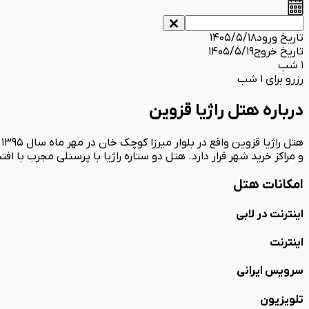
تاریخ ورود
1405/5/18
تاریخ خروج
1405/5/19
1 شب
رزرو برای 1 شب
درباره هتل راژیا قزوین
و مراکز خرید شهر قرار دارد. هتل دو ستاره راژیا با پرسنلی مجرب با ا
امکانات هتل
اینترنت در لابی
اینترنت
سرویس ایرانی
تلویزیون