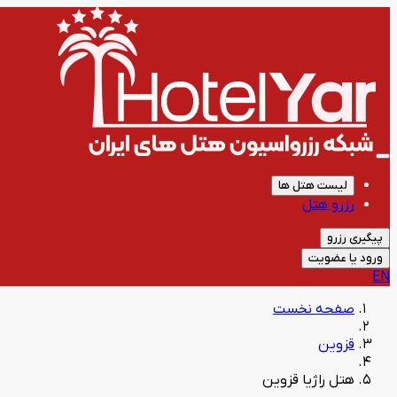
لیست هتل ها
رزرو هتل
پیگیری رزرو
ورود یا عضویت
EN
صفحه نخست
قزوین
هتل راژیا قزوین