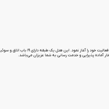
هتل راژیا قزوین واقع در بلوار میرزا کوچک خان د
فتخار آماده پذیرایی و خدمت رسانی به شما عزیزان می‌باشد.