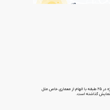
هتل 5 ستاره و مجلل الماس 2 از گروه هتل های الماس در اسفند ماه سال 1396 افتتاح شد. هتل الماس دو با 216 اتاق با امکانات رفاهی ویژه در 25 طبقه با الهام از معماری خاص ملل
ه نمایش گذاشته است.