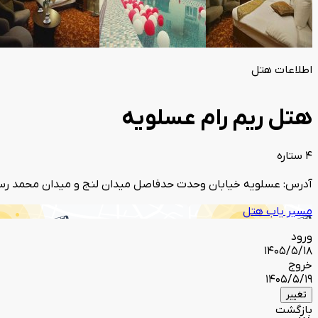
اطلاعات هتل
هتل ریم رام عسلویه
4 ستاره
آدرس: عسلویه خیابان وحدت حدفاصل میدان لنج و میدان محمد رسو
مسیر یاب هتل
ورود
1405/5/18
خروج
1405/5/19
تغییر
بازگشت