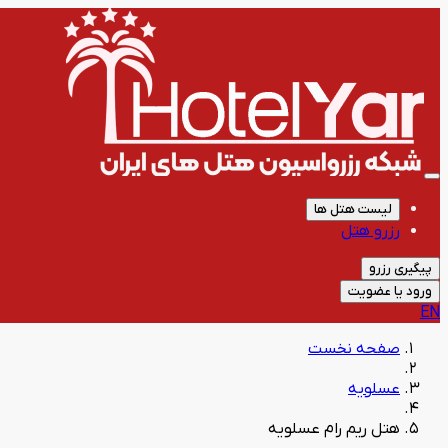
لیست هتل ها
رزرو هتل
پیگیری رزرو
ورود یا عضویت
EN
صفحه نخست
عسلویه
هتل ریم رام عسلویه