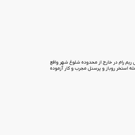
ه در دو طبقه پراکنده شده اند. هتل ریم رام در خارج از محدوده شلوغ شهر واقع
 رفاهی از جمله استخر روباز و پرسنل مجرب و کار آزموده