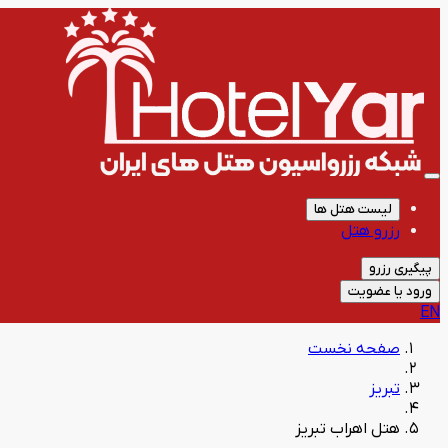
لیست هتل ها
رزرو هتل
پیگیری رزرو
ورود یا عضویت
EN
صفحه نخست
تبریز
هتل اهراب تبریز