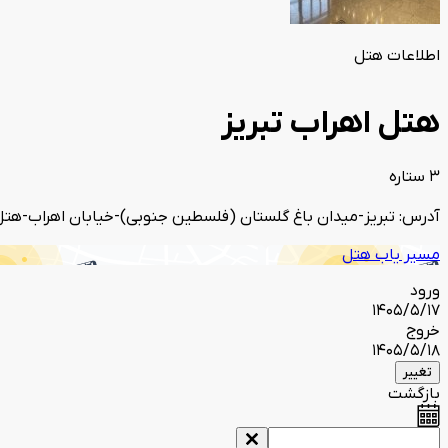
اطلاعات هتل
هتل اهراب تبریز
3 ستاره
آدرس: تبریز-میدان باغ گلستان (فلسطین جنوبی)-خیابان اهراب-هتل
مسیر یاب هتل
ورود
1405/5/17
خروج
1405/5/18
تغییر
بازگشت