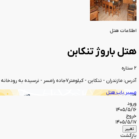
اطلاعات هتل
هتل باروژ تنکابن
2 ستاره
آدرس: مازندران - تنکابن - کیلومتر7جاده رامسر - نرسیده به رودخانه چالک رود
مسیر یاب هتل
ورود
1405/5/16
خروج
1405/5/17
تغییر
بازگشت