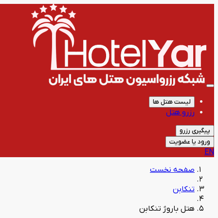
لیست هتل ها
رزرو هتل
پیگیری رزرو
ورود یا عضویت
EN
صفحه نخست
تنکابن
هتل باروژ تنکابن