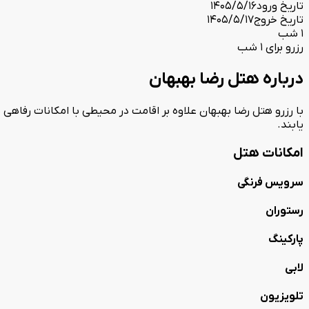
تاریخ ورود
1405/5/16
تاریخ خروج
1405/5/17
1 شب
رزرو برای 1 شب
درباره هتل رضا بهبهان
یابند.
امکانات هتل
سرویس فرنگی
رستوران
پارکینگ
لابی
تلویزیون