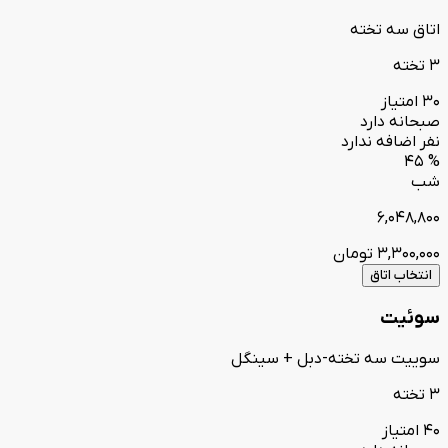
اتاق سه تخته
3 تخته
30 امتیاز
صبحانه دارد
نفر اضافه ندارد
% 45
شب
6,048,800
3,300,000
تومان
انتخاب اتاق
سوئیت
سوییت سه تخته-دبل + سینگل
3 تخته
40 امتیاز