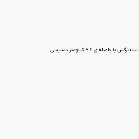
با رزرو هتل رضا بهبهان علاوه بر اقامت در محیطی با امکانات رفاهی به روز و معقول میهمانان محترم می توانند به اماکن گردشگری نظیر دشت نرگس با فاصله ی 4.2 کیلومتر دسترسی