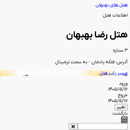
هتل های بهبهان
اطلاعات هتل
هتل رضا بهبهان
3 ستاره
آدرس: فلکه یادمان - به سمت ترمینال
مسیر یاب هتل
ورود
1405/5/16
خروج
1405/5/17
تغییر
بازگشت