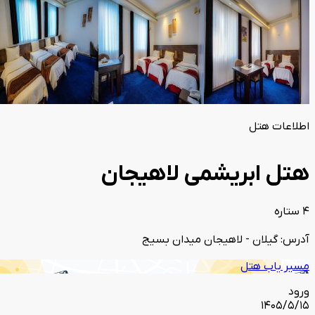
اطلاعات هتل
هتل ابریشمی لاهیجان
4 ستاره
آدرس: گیلان - لاهیجان میدان بسیج
مسیر یاب هتل
ورود
1405/5/15