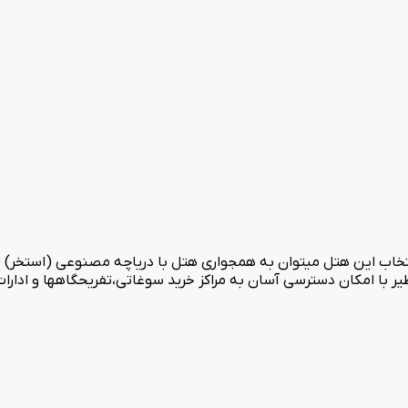
انتخاب این هتل میتوان به همجواری هتل با دریاچه مصنوعی (استخر) 
یر با امکان دسترسی آسان به مراکز خرید سوغاتی،تفریحگاهها و ادارات