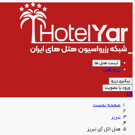
لیست هتل ها
رزرو هتل
پیگیری رزرو
ورود یا عضویت
EN
صفحه نخست
تبریز
هتل ائل آی تبریز