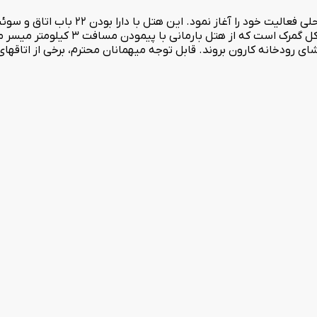
هتل آپارتمان بارمانی خرمشهر در فروردین ماه سال
شهر زیبای خرمشهر می باشد. یکی از اماکن مهم ا
 با پیاده روی و پیمودن مسافت حدودا 15 متر به تماشای رودخانه کارون بروند. قابل توجه میهمانان مح