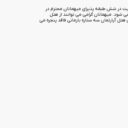
 1397 در بلوار ساحلی فعالیت خود را آغاز نمود. این هتل با دارا بودن 22 باب اتاق و سوئیت در شش طبقه پذیرای میهمانان محترم در
داری خرمشهر اداره کل گمرک است که از هتل بارمانی با پیمودن مسافت 3 کیلومتر میسر می شود. میهمانان گرامی می توانند از هتل
ترم، برخی از اتاقهای هتل آپارتمان سه ستاره بارمانی فاقد پنجره می