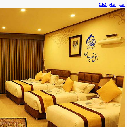
هتل های نطنز