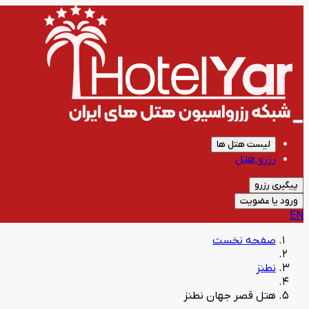
لیست هتل ها
رزرو هتل
پیگیری رزرو
ورود یا عضویت
EN
صفحه نخست
نطنز
هتل قصر جهان نطنز