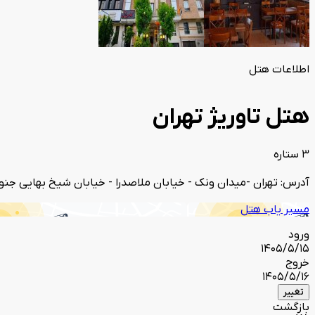
اطلاعات هتل
هتل تاوریژ تهران
3 ستاره
آدرس: تهران -میدان ونک - خیابان ملاصدرا - خیابان شیخ بهایی جنوبی -
مسیر یاب هتل
ورود
1405/5/15
خروج
1405/5/16
تغییر
بازگشت