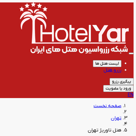
لیست هتل ها
رزرو هتل
پیگیری رزرو
ورود یا عضویت
EN
صفحه نخست
تهران
هتل تاوریژ تهران