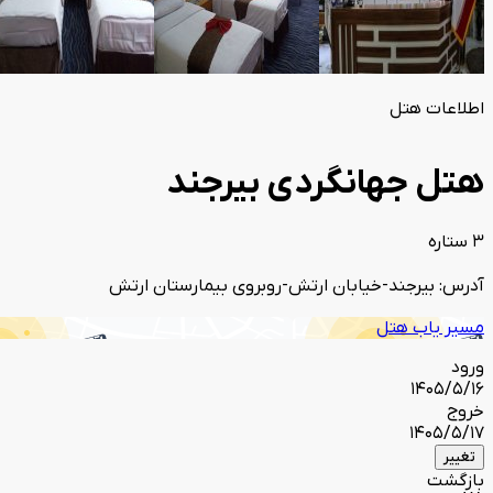
اطلاعات هتل
هتل جهانگردی بیرجند
3 ستاره
آدرس: بیرجند-خیابان ارتش-روبروی بیمارستان ارتش
مسیر یاب هتل
ورود
1405/5/16
خروج
1405/5/17
تغییر
بازگشت