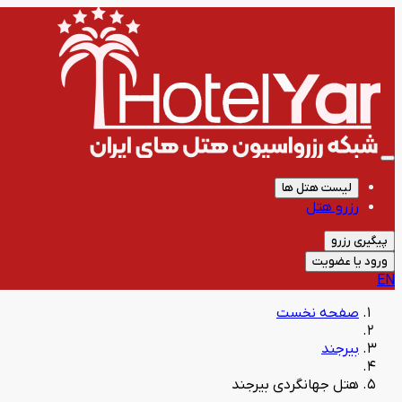
لیست هتل ها
رزرو هتل
پیگیری رزرو
ورود یا عضویت
EN
صفحه نخست
بیرجند
هتل جهانگردی بیرجند