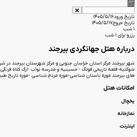
تاریخ ورود
1405/5/16
تاریخ خروج
1405/5/17
1 شب
رزرو برای 1 شب
درباره هتل جهانگردی بیرجند
شهر بیرجَند مرکز استان خراسان جنوبی و مرکز شهرستان بیرجند در شرق
شوکتیه-قلعه تاریخی فولگ - حسینیه و مدرسه نواب -ارگ کلاه فرنگی -
های بیرجند موزه باستان شناسی-موزه مردم شناسی -موزه تاریخ طبیع
امکانات هتل
یخچال
نمازخانه
اینترنت