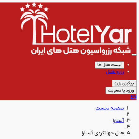
لیست هتل ها
رزرو هتل
پیگیری رزرو
ورود یا عضویت
EN
صفحه نخست
آستارا
هتل جهانگردی آستارا