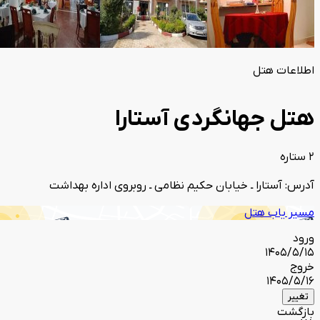
اطلاعات هتل
هتل جهانگردی آستارا
2 ستاره
آدرس: آستارا ـ خیابان حکیم نظامی ـ روبروی اداره بهداشت
مسیر یاب هتل
ورود
1405/5/15
خروج
1405/5/16
تغییر
بازگشت