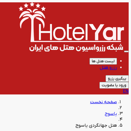
لیست هتل ها
رزرو هتل
پیگیری رزرو
ورود یا عضویت
EN
صفحه نخست
یاسوج
هتل جهانگردی یاسوج