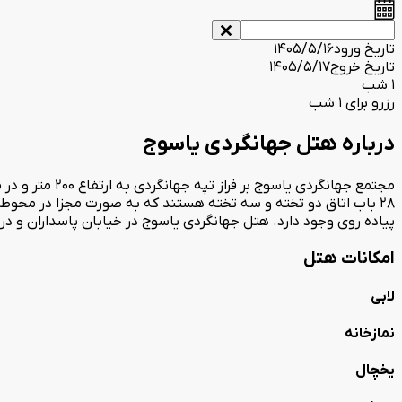
تاریخ ورود
1405/5/16
تاریخ خروج
1405/5/17
1 شب
رزرو برای 1 شب
درباره هتل جهانگردی یاسوج
28 باب اتاق دو تخته و سه تخته هستند که به صورت مجزا در محوط
پیاده روی وجود دارد. هتل جهانگردی یاسوج در خیابان پاسداران و در
امکانات هتل
لابی
نمازخانه
یخچال