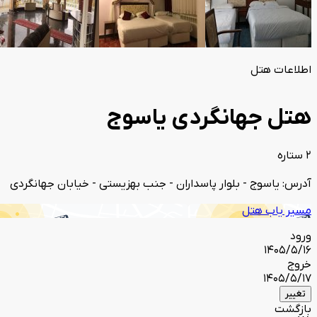
اطلاعات هتل
هتل جهانگردی یاسوج
2 ستاره
آدرس: یاسوج - بلوار پاسداران - جنب بهزیستی - خیابان جهانگردی
مسیر یاب هتل
ورود
1405/5/16
خروج
1405/5/17
تغییر
بازگشت