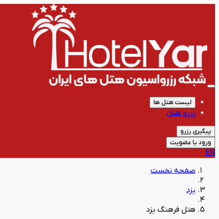
لیست هتل ها
رزرو هتل
پیگیری رزرو
ورود یا عضویت
EN
صفحه نخست
یزد
هتل فرهنگ یزد