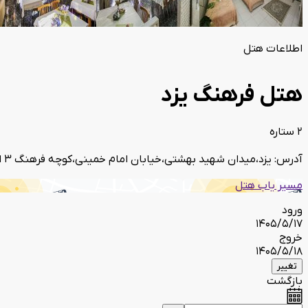
اطلاعات هتل
هتل فرهنگ یزد
2 ستاره
آدرس: یزد،میدان شهید بهشتی،خیابان امام خمینی،کوچه فرهنگ ۳ ابتدای کوچه سمت چپ
مسیر یاب هتل
ورود
1405/5/17
خروج
1405/5/18
تغییر
بازگشت