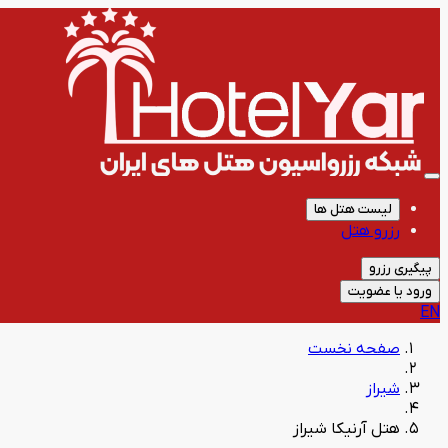
لیست هتل ها
رزرو هتل
پیگیری رزرو
ورود یا عضویت
EN
صفحه نخست
شیراز
هتل آرنیکا شیراز