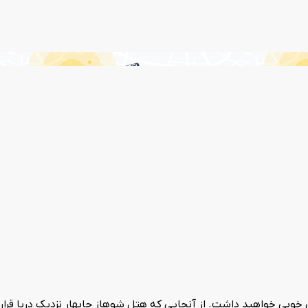
ا اقامت در آن احساس خوبی خواهید داشت. از آنجایی که هتل شوهاز چابهار نزدیک دریا