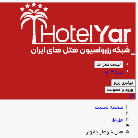
لیست هتل ها
رزرو هتل
پیگیری رزرو
ورود یا عضویت
EN
صفحه نخست
چابهار
هتل شوهاز چابهار