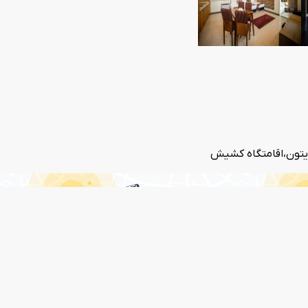
یتون،اقامتگاه کشیش