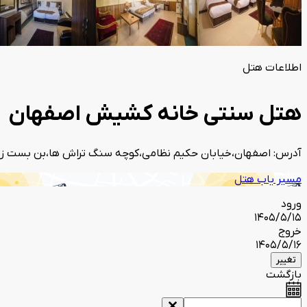
اطلاعات هتل
هتل سنتی خانه کشیش اصفهان
آدرس: اصفهان،خیابان حکیم نظامی،کوچه سنگ تراش ها،بن بست ز
مسیر یاب هتل
ورود
1405/5/15
خروج
1405/5/16
تغییر
بازگشت