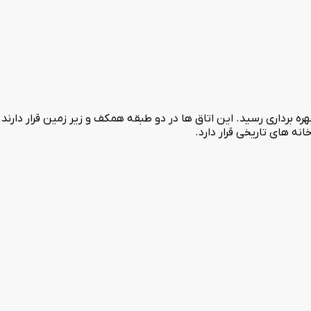
ی گیواک با ظرفیت 18 نفر و مجموع 7 اتاق در سال 1398 به بهره برداری رسید. این اتاق ها در دو طبقه همکف
نه های تاریخی قرار دارد.