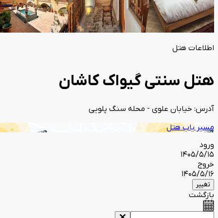
اطلاعات هتل
هتل سنتی گیواک کاشان
آدرس: خیابان علوی - محله سنگ پلویی
مسیر یاب هتل
ورود
1405/5/15
خروج
1405/5/16
تغییر
بازگشت