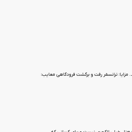
مزایا: ترانسفر رفت و برگشت فرودگاهی معایب:
 هتل خیلی لاکچری نیست و برای کسانی که