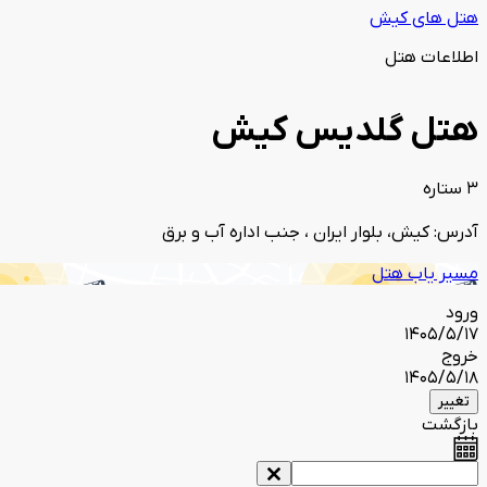
هتل های کیش
اطلاعات هتل
هتل گلدیس کیش
3 ستاره
آدرس: کیش، بلوار ایران ، جنب اداره آب و برق
مسیر یاب هتل
ورود
1405/5/17
خروج
1405/5/18
تغییر
بازگشت