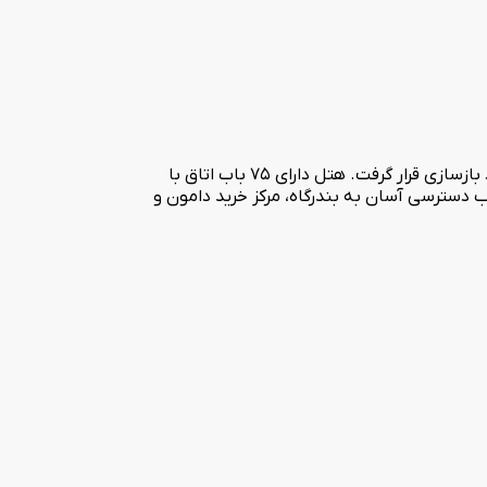
هتل سه ستاره گلدیس کیش در زمینی به مساحت 6550 متر مربع در سال 1354 افتتاح و جهت ارتقا سطح کیفی خدمات در سال 1395 مورد بازسازی قرار گرفت. هتل دارای 75 باب اتاق با
دسترسی آسان به بندرگاه، مرکز خرید دامون و