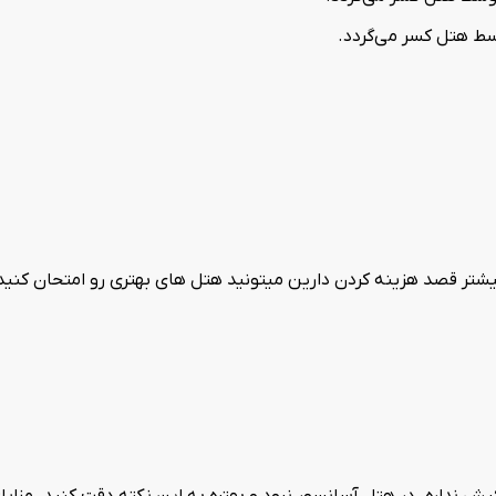
ر قصد هزینه کردن دارین میتونید هتل های بهتری رو امتحان کنید. 
داره. در هتل آسانسور نبود و بهتره به این نکته دقت کنید. مزایا: