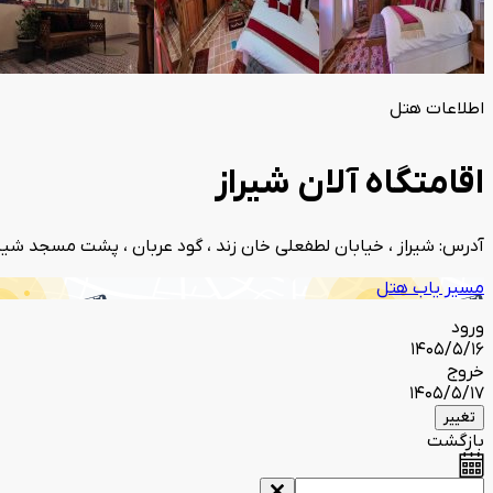
اطلاعات هتل
اقامتگاه آلان شیراز
آدرس: شیراز ، خیابان لطفعلی خان زند ، گود عربان ، پشت مسجد شیخ 
مسیر یاب هتل
ورود
1405/5/16
خروج
1405/5/17
تغییر
بازگشت