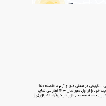
به لطف خدا دومین تجربه هتلداری را به اتمام رسانده و آماده پذیرش از مسافرین محترم هستیم هتل ایده آل بوتیک با معماری زیبای سنتی – تاریخی در محلی دنج و آرام با فاصله 150
متری از مهمانپذیر ایده آل در بافت قدیم مرکز شهر اردبیل خیابان شهید مدنی اول پل پیرعبدالملک واقع شده است. این هتل نوساز که فعالیت خود را از اول مهر سال 1400 آغاز می نماید
 , جمعه مسجد , بازار تاریخی(راسته بازار),پل