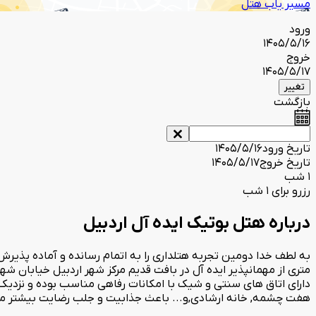
مسیر یاب هتل
ورود
1405/5/16
خروج
1405/5/17
تغییر
بازگشت
تاریخ ورود
1405/5/16
تاریخ خروج
1405/5/17
1 شب
رزرو برای 1 شب
درباره هتل بوتیک ایده آل اردبیل
دارای اتاق های سنتی و شیک با امکانات رفاهی مناسب بوده و نزدیک 
هفت چشمه, خانه ارشادی,و... باعث جذابیت و جلب رضایت بیشتر میه