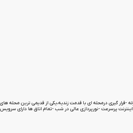
دوله -قرار گیری درمحله ای با قدمت زندیه،یکی از قدیمی ترین محله ه
 است -تلویزیون LED با اشتراک فیلیمو -اینترنت پرسرعت -نورپردازی عالی در شب -تمام اتاق ه