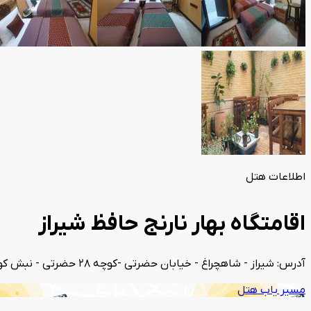
اطلاعات هتل
اقامتگاه بهار نارنج حافظ شیراز
آدرس: شیراز - شاهچراغ - خیابان حضرتی -کوچه 28 حضرتی - نبش کوچه 28/3
مسیر یاب هتل