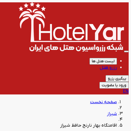
لیست هتل ها
رزرو هتل
پیگیری رزرو
ورود یا عضویت
EN
صفحه نخست
شیراز
اقامتگاه بهار نارنج حافظ شیراز