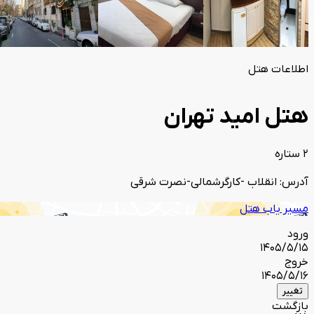
اطلاعات هتل
هتل امید تهران
2 ستاره
آدرس: انقلاب -کارگرشمالی-نصرت شرقی
مسیر یاب هتل
ورود
1405/5/15
خروج
1405/5/16
تغییر
بازگشت