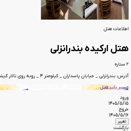
اطلاعات هتل
هتل ارکیده بندرانزلی
2 ستاره
آدرس: بندرانزلی _ خیابان پاسداران _ کیلومتر 4 _ روبه روی تالار گیشه
مسیر یاب هتل
ورود
1405/5/15
خروج
1405/5/16
تغییر
بازگشت