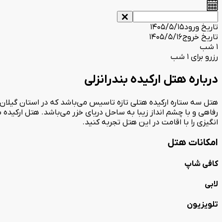
تاریخ ورود
1405/5/15
تاریخ خروج
1405/5/16
1 شب
رزرو برای 1 شب
درباره هتل ارکیده بندرانزلی
رفاهی و با چشم انداز زیبا به ساحل دریای خزر می‌باشد. هتل ارکیده 
انگیزی را با اقامت در این هتل تجربه کنید.
امکانات هتل
کافی شاپ
لابی
تلویزیون