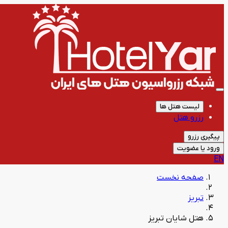
لیست هتل ها
رزرو هتل
پیگیری رزرو
ورود یا عضویت
EN
صفحه نخست
تبریز
هتل شایان تبریز