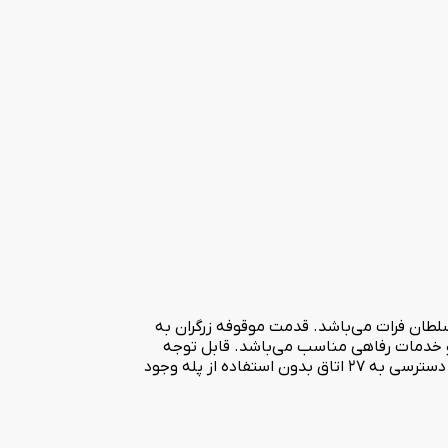
گران و خانم سلطان فرات می‌باشد. قدمت موقوفه زرگران به
ه پهلوی دوم می‌باشد. هتل سنتی شهر جهان یزد دارای 39 باب اتاق با امکانات و خدمات رفاهی مناسب می‌باشد. قابل توجه
میهمانان گرامی اقامتگاه سنتی شهر جهان یزد در بخش ورودی به اقامتگاه و کافی‌شاپ دارای پله بوده اما با توجه به وجود آسانسور امکان دسترسی به 27 اتاق بدون استفاده از پله وجود